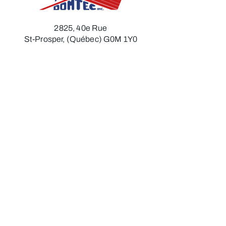
2825, 40e Rue
St-Prosper, (Québec) G0M 1Y0
Télécopieur :
418 594-6216
Courriel :
toledomtec@hotmail.com
418 594-6211
Heures d'ouverture
Lundi
:
7h30 à 12h00 - 13h00 à 17h00​​​
Mardi :
7h30 à 12h00 - 13h00 à 17h00​
Mercredi :
7h30 à 12h00 - 13h00 à 17h00​
Jeudi :
7h30 à 12h00 - 13h00 à 17h00
Vendredi​ :
7h30 à 12h00​​​​​
Politique de confidentialité