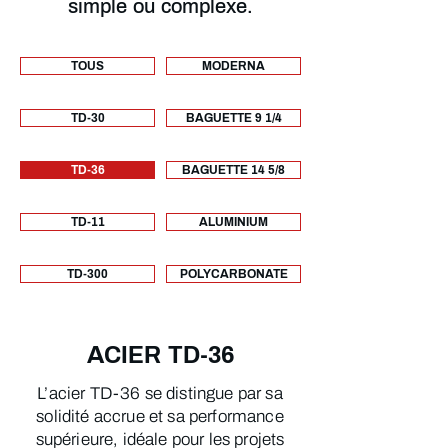
simple ou complexe.
TOUS
MODERNA
TD-30
BAGUETTE 9 1/4
TD-36
BAGUETTE 14 5/8
TD-11
ALUMINIUM
TD-300
POLYCARBONATE
ACIER TD-36
L’acier TD-36 se distingue par sa
solidité accrue et sa performance
supérieure, idéale pour les projets