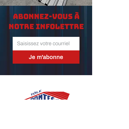
Abonnez-vous à
notre infolettre
Je m'abonne
2825, 40e Rue
St-Prosper, (Québec) G0M 1Y0