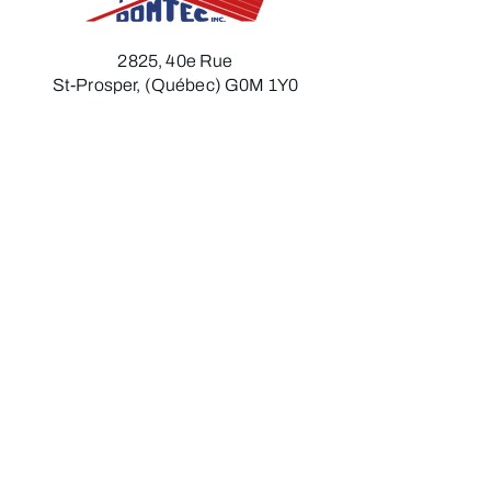
2825, 40e Rue
St-Prosper, (Québec) G0M 1Y0
Télécopieur :
418 594-6216
Courriel :
toledomtec@hotmail.com
418 594-6211
Heures d'ouverture
Lundi
:
7h30 à 12h00 - 13h00 à 17h00​​​
Mardi :
7h30 à 12h00 - 13h00 à 17h00​
Mercredi :
7h30 à 12h00 - 13h00 à 17h00​
Jeudi :
7h30 à 12h00 - 13h00 à 17h00
Vendredi​ :
7h30 à 12h00​​​​​
Politique de confidentialité