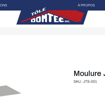
IONS
À PROPOS
Moulure 
SKU : JTS-001