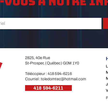
-vous à notre in
2825, 40e Rue
St-Prosper, (Québec) G0M 1Y0
M
Télécopieur : 418 594-6216​
M
Courriel :
toledomtec@hotmail.com
J
418 594-6211
V
P