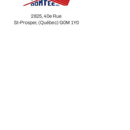
2825, 40e Rue
St-Prosper, (Québec) G0M 1Y0
Télécopieur :
418 594-6216
Courriel :
toledomtec@hotmail.com
418 594-6211
Heures d'ouverture
Lundi
:
7h30 à 12h00 - 13h00 à 17h00​​​
Mardi :
7h30 à 12h00 - 13h00 à 17h00​
Mercredi :
7h30 à 12h00 - 13h00 à 17h00​
Jeudi :
7h30 à 12h00 - 13h00 à 17h00
Vendredi​ :
7h30 à 12h00​​​​​
Politique de confidentialité