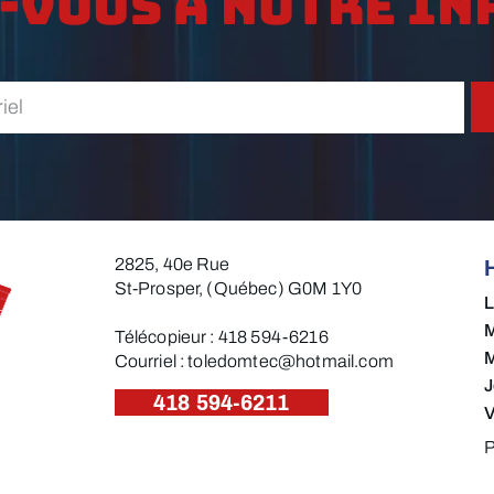
-vous à notre in
2825, 40e Rue
St-Prosper, (Québec) G0M 1Y0
M
Télécopieur : 418 594-6216​
M
Courriel :
toledomtec@hotmail.com
J
418 594-6211
V
P