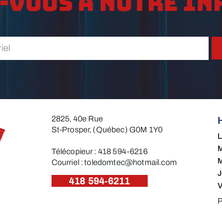
-vous à notre in
2825, 40e Rue
St-Prosper, (Québec) G0M 1Y0
M
Télécopieur : 418 594-6216​
M
Courriel :
toledomtec@hotmail.com
J
418 594-6211
V
P