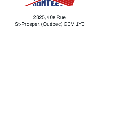
2825, 40e Rue
St-Prosper, (Québec) G0M 1Y0
Télécopieur :
418 594-6216
Courriel :
toledomtec@hotmail.com
418 594-6211
Heures d'ouverture
Lundi
:
7h30 à 12h00 - 13h00 à 17h00​​​
Mardi :
7h30 à 12h00 - 13h00 à 17h00​
Mercredi :
7h30 à 12h00 - 13h00 à 17h00​
Jeudi :
7h30 à 12h00 - 13h00 à 17h00
Vendredi​ :
7h30 à 12h00​​​​​
Politique de confidentialité