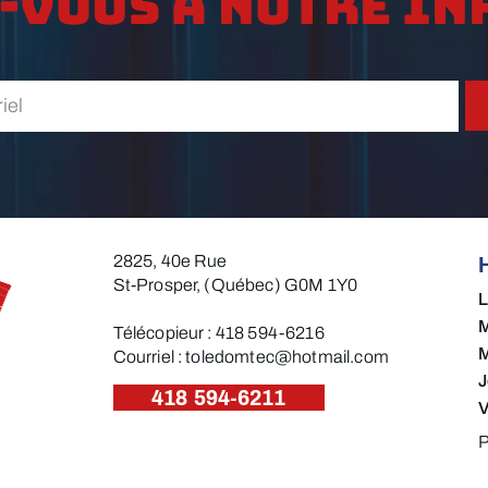
-vous à notre in
2825, 40e Rue
St-Prosper, (Québec) G0M 1Y0
M
Télécopieur : 418 594-6216​
M
Courriel :
toledomtec@hotmail.com
J
418 594-6211
V
P