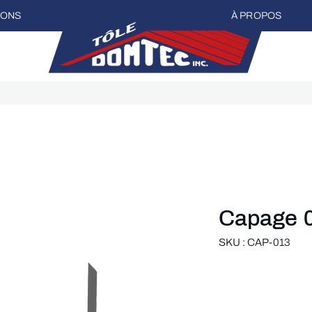
IONS
À PROPOS
Capage 
SKU : CAP-013