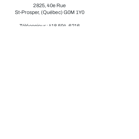
2825, 40e Rue
St-Prosper, (Québec) G0M 1Y0
Télécopieur :
418 594-6216
Courriel :
toledomtec@hotmail.com
418 594-6211
Heures d'ouverture
Lundi
:
7h30 à 12h00 - 13h00 à 17h00​​​
Mardi :
7h30 à 12h00 - 13h00 à 17h00​
Mercredi :
7h30 à 12h00 - 13h00 à 17h00​
Jeudi :
7h30 à 12h00 - 13h00 à 17h00
Vendredi​ :
7h30 à 12h00​​​​​
Politique de confidentialité
© 2026 Tôle Domtec - Tous droits réservés.