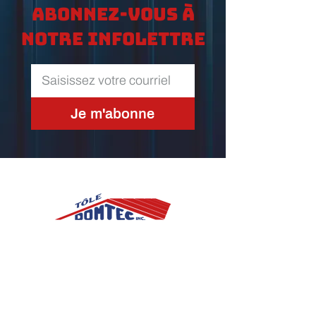
Abonnez-vous à
notre infolettre
Je m'abonne
2825, 40e Rue
St-Prosper, (Québec) G0M 1Y0
Télécopieur :
418 594-6216
Courriel :
toledomtec@hotmail.com