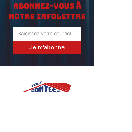
Abonnez-vous à
notre infolettre
Je m'abonne
2825, 40e Rue
St-Prosper, (Québec) G0M 1Y0
Télécopieur :
418 594-6216
Courriel :
toledomtec@hotmail.com