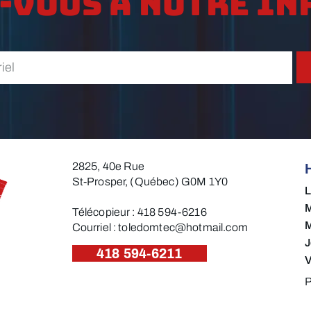
-vous à notre in
2825, 40e Rue
St-Prosper, (Québec) G0M 1Y0
M
Télécopieur : 418 594-6216​
M
Courriel :
toledomtec@hotmail.com
J
418 594-6211
V
P